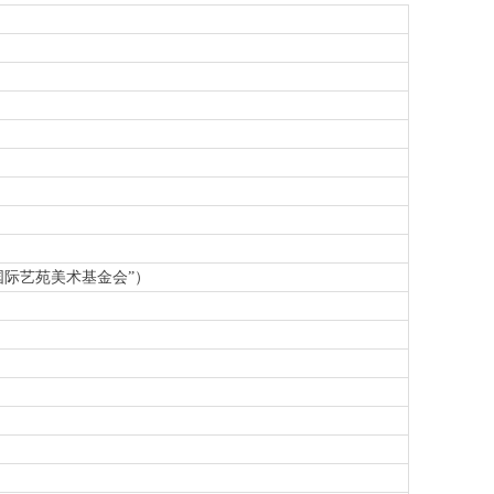
国际艺苑美术基金
会
”
）