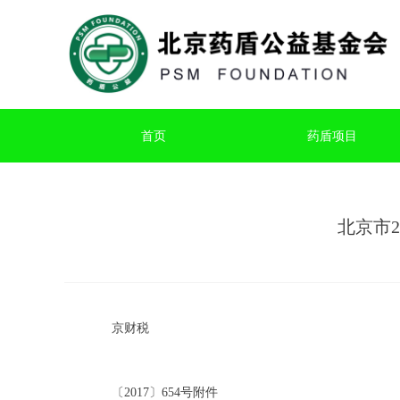
首页
药盾项目
北京市
京财税
〔201
7
〕
65
4
号
附件