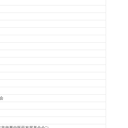
会
京市华夏中医药发展基金
会
”
）